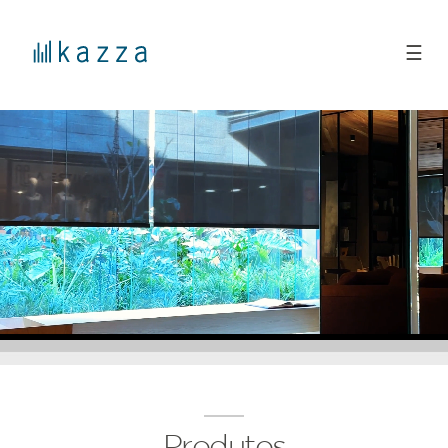
☰
Produtos