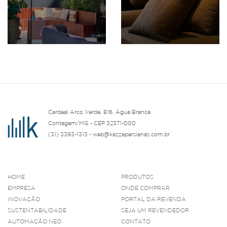
Cardeal Arco Verde, 816, Água Branca
Contagem/MG - CEP 32371-000
(31) 3393-1313 - web@kazzapersianas.com.br
HOME
PRODUTOS
EMPRESA
ONDE COMPRAR
INOVAÇÃO
PORTAL DA REVENDA
SUSTENTABILIDADE
SEJA UM REVENDEDOR
AUTOMAÇÃO NEO
CONTATO