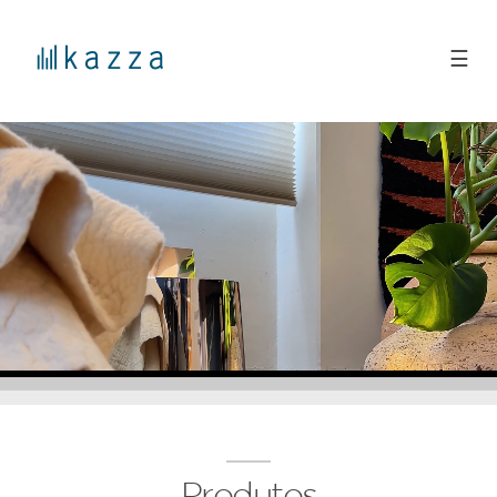
☰
Produtos