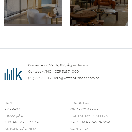
Cardeal Arco Verde, 816, Água Branca
Contagem/MG - CEP 32371-000
(31) 3393-1313 - web@kazzapersianas.com.br
HOME
PRODUTOS
EMPRESA
ONDE COMPRAR
INOVAÇÃO
PORTAL DA REVENDA
SUSTENTABILIDADE
SEJA UM REVENDEDOR
AUTOMAÇÃO NEO
CONTATO