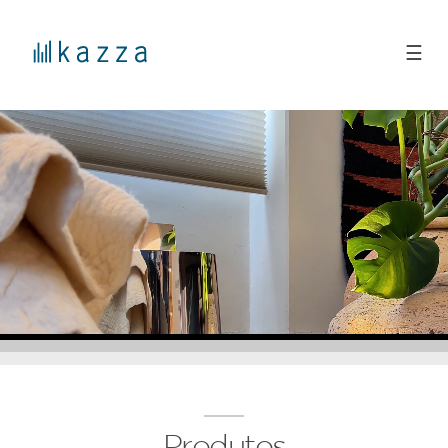
☰
Produtos