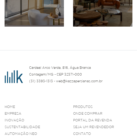
Cardeal Arco Verde, 816, Água Branca
Contagem/MG - CEP 32371-000
(31) 3393-1313 - web@kazzapersianas.com.br
HOME
PRODUTOS
EMPRESA
ONDE COMPRAR
INOVAÇÃO
PORTAL DA REVENDA
SUSTENTABILIDADE
SEJA UM REVENDEDOR
AUTOMAÇÃO NEO
CONTATO