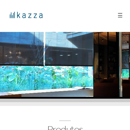
☰
Produtos