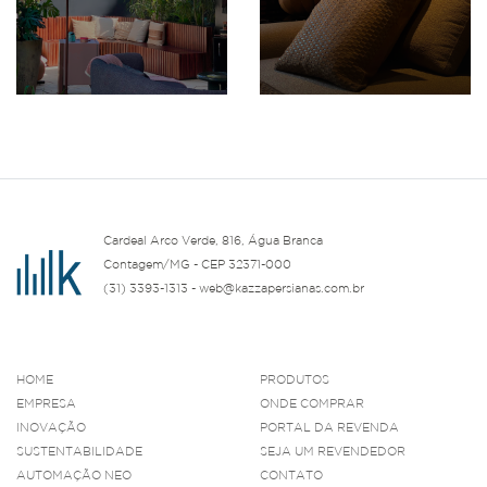
Cardeal Arco Verde, 816, Água Branca
Contagem/MG - CEP 32371-000
(31) 3393-1313 - web@kazzapersianas.com.br
HOME
PRODUTOS
EMPRESA
ONDE COMPRAR
INOVAÇÃO
PORTAL DA REVENDA
SUSTENTABILIDADE
SEJA UM REVENDEDOR
AUTOMAÇÃO NEO
CONTATO