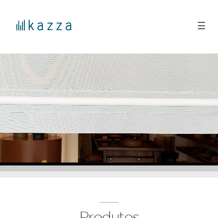
☰
Produtos