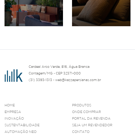
Cardeal Arco Verde, 816, Água Branca
Contagem/MG - CEP 32371-000
(31) 3393-1313 - web@kazzapersianas.com.br
HOME
PRODUTOS
EMPRESA
ONDE COMPRAR
INOVAÇÃO
PORTAL DA REVENDA
SUSTENTABILIDADE
SEJA UM REVENDEDOR
AUTOMAÇÃO NEO
CONTATO