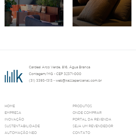
Cardeal Arco Verde, 816, Água Branca
Contagem/MG - CEP 32371-000
(31) 3393-1313 - web@kazzapersianas.com.br
HOME
PRODUTOS
EMPRESA
ONDE COMPRAR
INOVAÇÃO
PORTAL DA REVENDA
SUSTENTABILIDADE
SEJA UM REVENDEDOR
AUTOMAÇÃO NEO
CONTATO