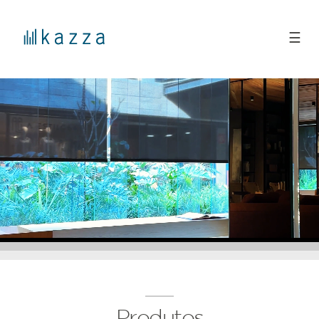
☰
Produtos