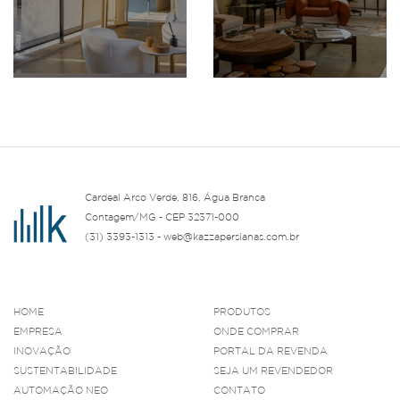
Cardeal Arco Verde, 816, Água Branca
Contagem/MG - CEP 32371-000
(31) 3393-1313 - web@kazzapersianas.com.br
HOME
PRODUTOS
EMPRESA
ONDE COMPRAR
INOVAÇÃO
PORTAL DA REVENDA
SUSTENTABILIDADE
SEJA UM REVENDEDOR
AUTOMAÇÃO NEO
CONTATO