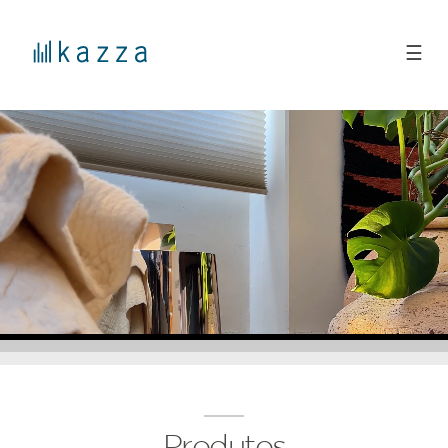
☰
Produtos