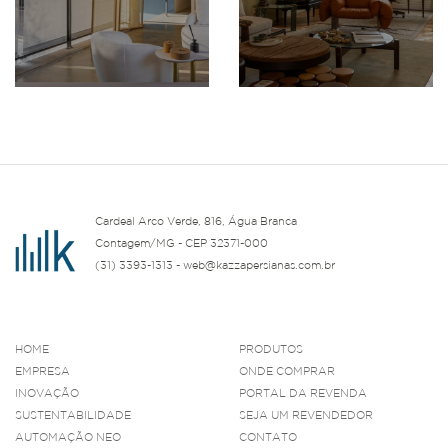
Cardeal Arco Verde, 816, Água Branca
Contagem/MG - CEP 32371-000
(31) 3393-1313 - web@kazzapersianas.com.br
HOME
PRODUTOS
EMPRESA
ONDE COMPRAR
INOVAÇÃO
PORTAL DA REVENDA
SUSTENTABILIDADE
SEJA UM REVENDEDOR
AUTOMAÇÃO NEO
CONTATO