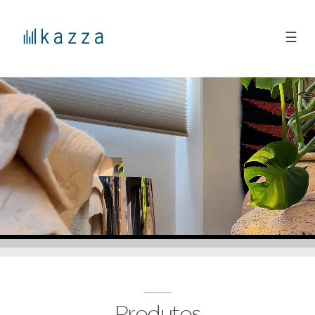
☰
Produtos