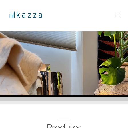
☰
Produtos