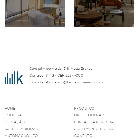
Cardeal Arco Verde, 816, Água Branca
Contagem/MG - CEP 32371-000
(31) 3393-1313 - web@kazzapersianas.com.br
HOME
PRODUTOS
EMPRESA
ONDE COMPRAR
INOVAÇÃO
PORTAL DA REVENDA
SUSTENTABILIDADE
SEJA UM REVENDEDOR
AUTOMAÇÃO NEO
CONTATO