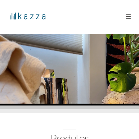
☰
Produtos