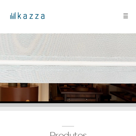
☰
Produtos