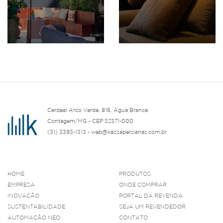
Cardeal Arco Verde, 816, Água Branca
Contagem/MG - CEP 32371-000
(31) 3393-1313 - web@kazzapersianas.com.br
HOME
PRODUTOS
EMPRESA
ONDE COMPRAR
INOVAÇÃO
PORTAL DA REVENDA
SUSTENTABILIDADE
SEJA UM REVENDEDOR
AUTOMAÇÃO NEO
CONTATO