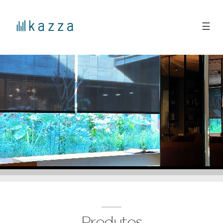
☰
Produtos