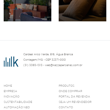
Cardeal Arco Verde, 816, Água Branca
Contagem/MG - CEP 32371-000
(31) 3393-1313 - web@kazzapersianas.com.br
HOME
PRODUTOS
EMPRESA
ONDE COMPRAR
INOVAÇÃO
PORTAL DA REVENDA
SUSTENTABILIDADE
SEJA UM REVENDEDOR
AUTOMAÇÃO NEO
CONTATO